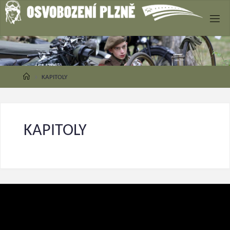
O
S
V
O
B
O
Z
KAPITOLY
E
N
Í
P
L
Z
N
KAPITOLY
Ě
P
R
O
D
Ě
T
I
A
M
L