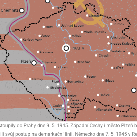
T
I
A
M
L
Á
D
E
Ž
stoupily do Prahy dne 9. 5. 1945. Západní Čechy i město Plzeň 
vili svůj postup na demarkační linii. Německo dne 7. 5. 1945 v R