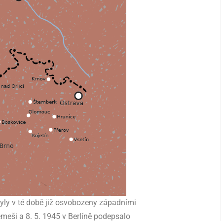
byly v té době již osvobozeny západními
emeši a 8. 5. 1945 v Berlíně podepsalo