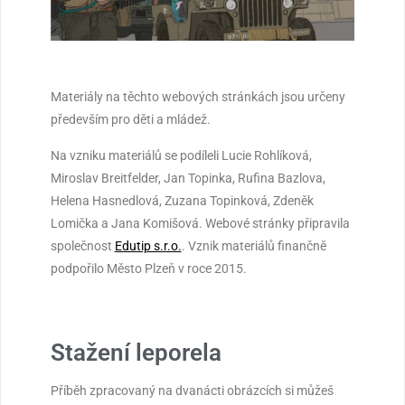
Á
D
E
Ž
Materiály na těchto webových stránkách jsou určeny
především pro děti a mládež.
Na vzniku materiálů se podíleli Lucie Rohlíková,
Miroslav Breitfelder, Jan Topinka, Rufina Bazlova,
Helena Hasnedlová, Zuzana Topinková, Zdeněk
Lomička a Jana Komišová. Webové stránky připravila
společnost
Edutip s.r.o.
. Vznik materiálů finančně
podpořilo Město Plzeň v roce 2015.
Stažení leporela
Příběh zpracovaný na dvanácti obrázcích si můžeš