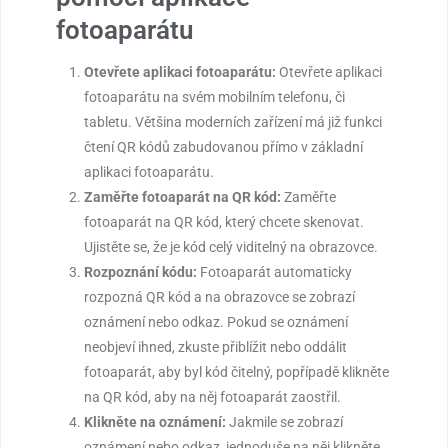
fotoaparátu
Otevřete aplikaci fotoaparátu:
Otevřete aplikaci
fotoaparátu na svém mobilním telefonu, či
tabletu. Většina moderních zařízení má již funkci
čtení QR kódů zabudovanou přímo v základní
aplikaci fotoaparátu.
Zaměřte fotoaparát na QR kód:
Zaměřte
fotoaparát na QR kód, který chcete skenovat.
Ujistěte se, že je kód celý viditelný na obrazovce.
Rozpoznání kódu:
Fotoaparát automaticky
rozpozná QR kód a na obrazovce se zobrazí
oznámení nebo odkaz. Pokud se oznámení
neobjeví ihned, zkuste přiblížit nebo oddálit
fotoaparát, aby byl kód čitelný, popřípadě klikněte
na QR kód, aby na něj fotoaparát zaostřil.
Klikněte na oznámení:
Jakmile se zobrazí
oznámení nebo odkaz, jednoduše na něj klikněte.