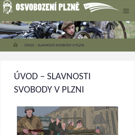
O
S
V
O
B
O
Z
ÚVOD – SLAVNOSTI SVOBODY V PLZNI
E
N
Í
P
L
Z
N
ÚVOD – SLAVNOSTI
Ě
P
SVOBODY V PLZNI
R
O
D
Ě
T
I
A
M
L